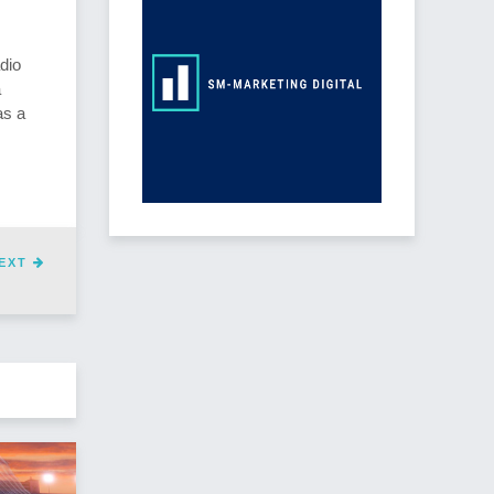
dio
a
as a
EXT