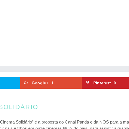
Google+
Pinterest
1
0
SOLIDÁRIO
 “Cinema Solidário” é a proposta do Canal Panda e da NOS para a m
unir pais e filhos em onze cinemas NOS do país, para assistir a grand