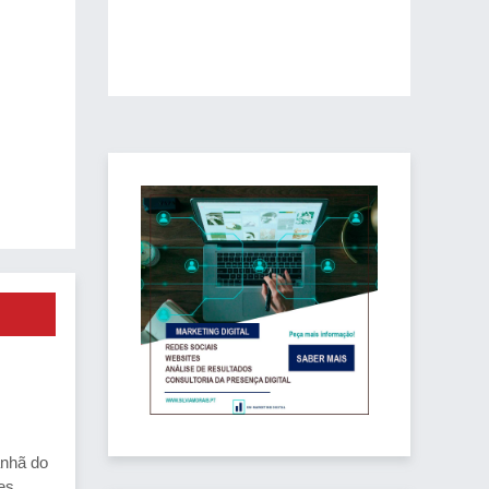
anhã do
es