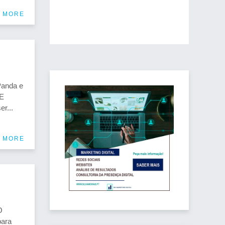
 MORE
Panda e
E
r...
 MORE
O
para