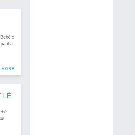
 Bebé e
ampanha
 MORE
TLÉ
Bebé
dos