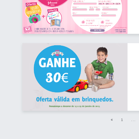
1
...