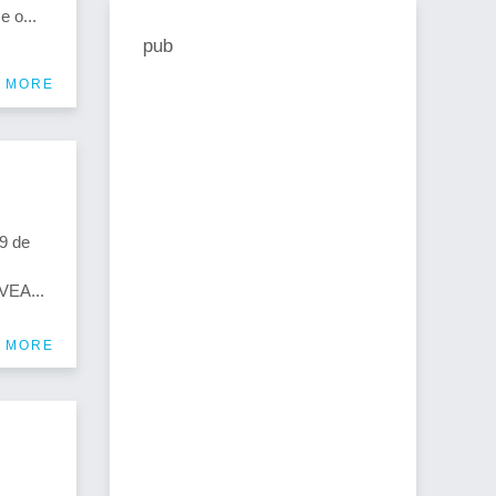
 o...
pub
 MORE
9 de
VEA...
 MORE