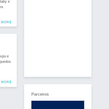
Baby e
ra
 MORE
Expo e
nquedos
 MORE
Parceiros