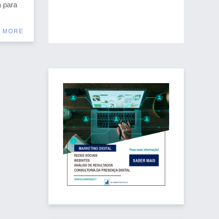
a para
 MORE