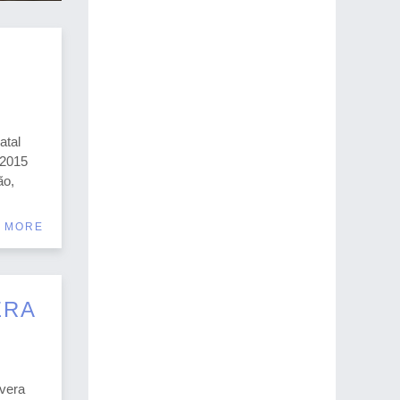
atal
 2015
ão,
 MORE
ERA
vera