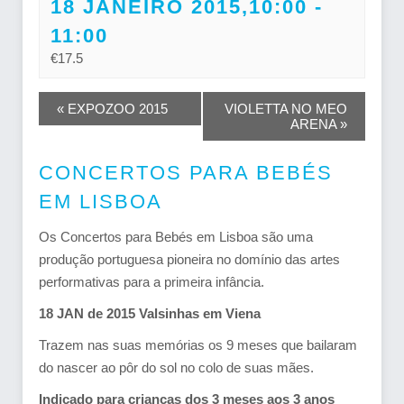
18 JANEIRO 2015,10:00
-
11:00
€17.5
NAVEGAÇÃO
«
EXPOZOO 2015
VIOLETTA NO MEO
ARENA
»
DO
EVENTO
CONCERTOS PARA BEBÉS
EM LISBOA
Os Concertos para Bebés em Lisboa são uma
produção portuguesa pioneira no domínio das artes
performativas para a primeira infância.
18 JAN de 2015 Valsinhas em Viena
Trazem nas suas memórias os 9 meses que bailaram
do nascer ao pôr do sol no colo de suas mães.
Indicado para crianças dos 3 meses aos 3 anos