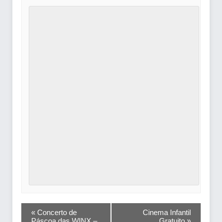
NAVEGAÇÃO
«
Concerto de
Cinema Infantil
Páscoa das WINX –
Gratuito
»
DO