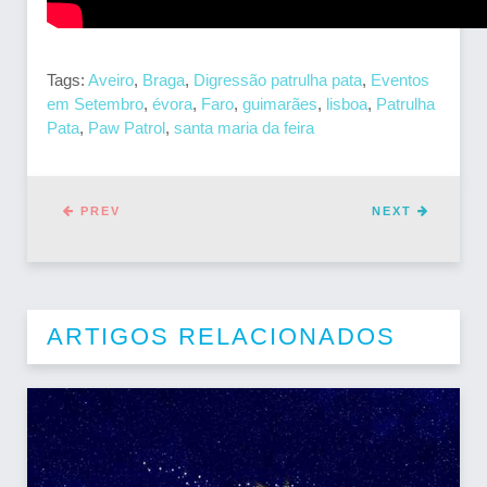
Tags:
Aveiro
,
Braga
,
Digressão patrulha pata
,
Eventos
em Setembro
,
évora
,
Faro
,
guimarães
,
lisboa
,
Patrulha
Pata
,
Paw Patrol
,
santa maria da feira
PREV
NEXT
ARTIGOS RELACIONADOS