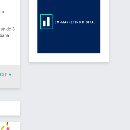
a a
ssa de 3
abana
EXT