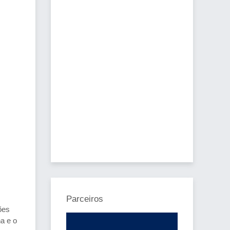
Parceiros
ões
a e o