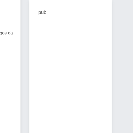
pub
igos da