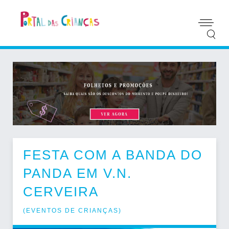
FESTA COM A BANDA DO
PANDA EM V.N.
CERVEIRA
(
EVENTOS DE CRIANÇAS
)