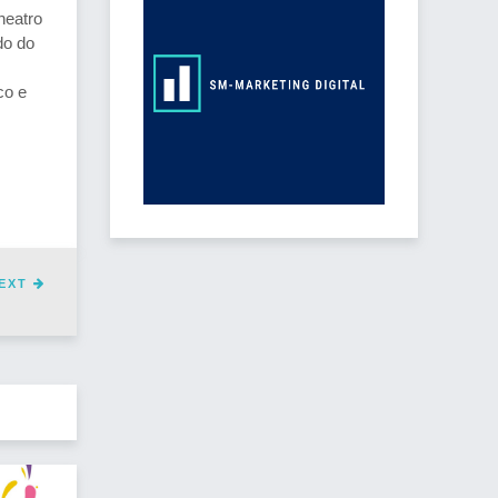
heatro
do do
co e
EXT