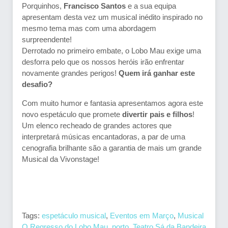
Porquinhos,
Francisco Santos
e a sua equipa
apresentam desta vez um musical inédito inspirado no
mesmo tema mas com uma abordagem
surpreendente!
Derrotado no primeiro embate, o Lobo Mau exige uma
desforra pelo que os nossos heróis irão enfrentar
novamente grandes perigos!
Quem irá ganhar este
desafio?
Com muito humor e fantasia apresentamos agora este
novo espetáculo que promete
divertir pais e filhos
!
Um elenco recheado de grandes actores que
interpretará músicas encantadoras, a par de uma
cenografia brilhante são a garantia de mais um grande
Musical da Vivonstage!
Tags:
espetáculo musical
,
Eventos em Março
,
Musical
O Regresso do Lobo Mau
,
porto
,
Teatro Sá da Bandeira