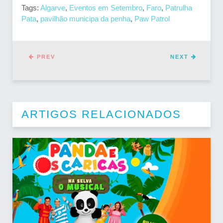
Tags:
Algarve
,
Eventos em Setembro
,
Faro
,
Patrulha
Pata
,
pavilhão municipa da penha
,
Paw Patrol
PREV
NEXT
ARTIGOS RELACIONADOS