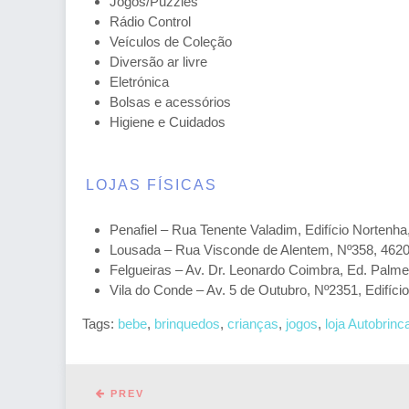
Jogos/Puzzles
Rádio Control
Veículos de Coleção
Diversão ar livre
Eletrónica
Bolsas e acessórios
Higiene e Cuidados
LOJAS FÍSICAS
Penafiel – Rua Tenente Valadim, Edifício Nortenha
Lousada – Rua Visconde de Alentem, Nº358, 462
Felgueiras – Av. Dr. Leonardo Coimbra, Ed. Palme
Vila do Conde – Av. 5 de Outubro, Nº2351, Edifíci
Tags:
bebe
,
brinquedos
,
crianças
,
jogos
,
loja Autobrinc
PREV