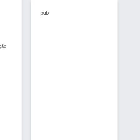
pub
m
ção