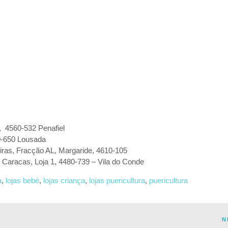
, 4560-532 Penafiel
0-650 Lousada
iras, Fracção AL, Margaride, 4610-105
o Caracas, Loja 1, 4480-739 – Vila do Conde
a
,
lojas bebé
,
lojas criança
,
lojas puericultura
,
puericultura
N