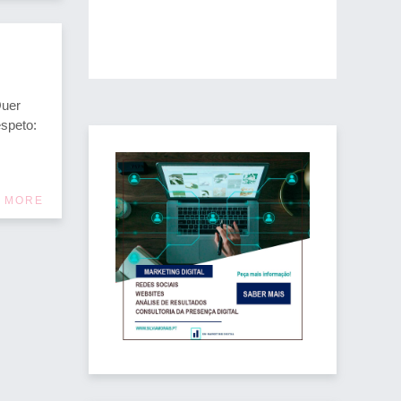
Quer
speto:
 MORE