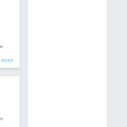
de
 MORE
em