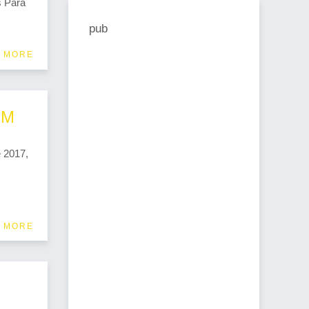
s Para
pub
 MORE
UM
 2017,
 MORE