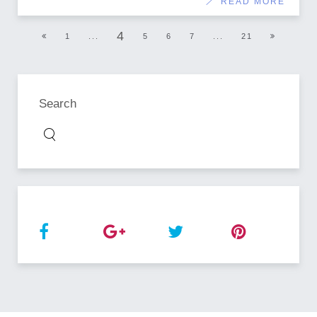
READ MORE
4
1
...
5
6
7
...
21
Search