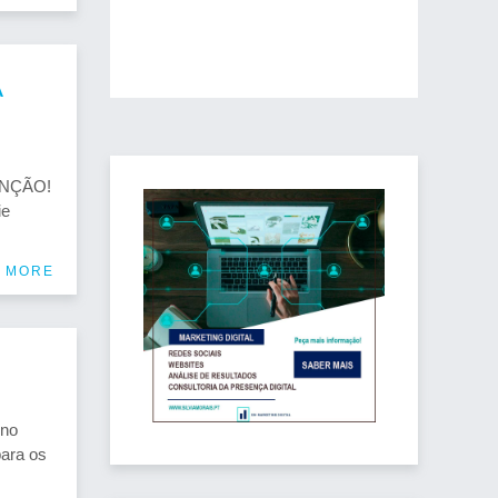
A
TENÇÃO!
ie
 MORE
 no
para os