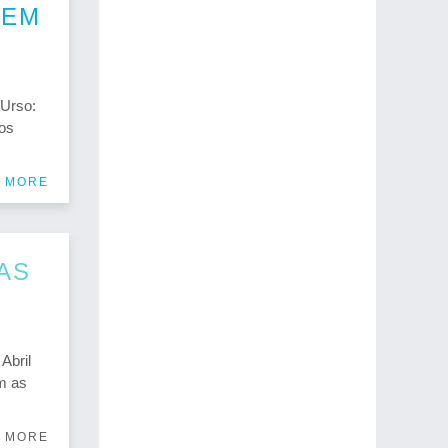
 EM
Urso:
 os
 MORE
AS
Abril
m as
 MORE