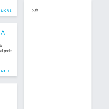
pub
 MORE
RA
á
al pode
 MORE