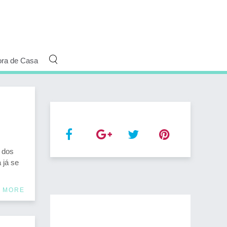
ora de Casa
 dos
 já se
 MORE