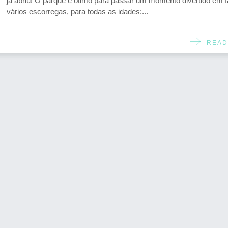
já abriu! O parque é ótimo para passar um momento divertido em f
vários escorregas, para todas as idades:...
READ