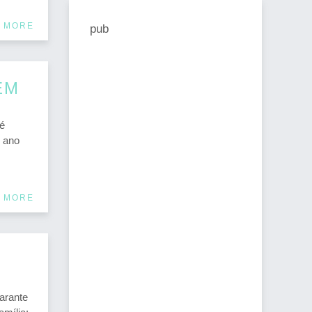
 MORE
pub
ÉM
é
o ano
 MORE
arante