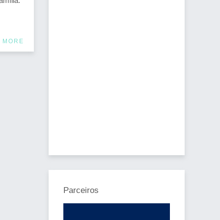
amília:
 MORE
Parceiros