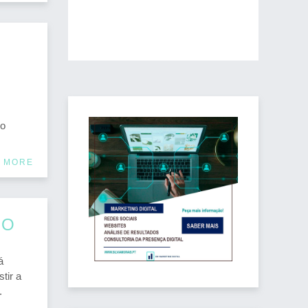
,
do
 MORE
CO
á
tir a
.