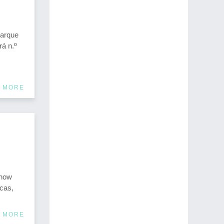
arque
á n.º
 MORE
show
cas,
 MORE