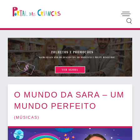
O MUNDO DA SARA – UM
MUNDO PERFEITO
(
MÚSICAS
)