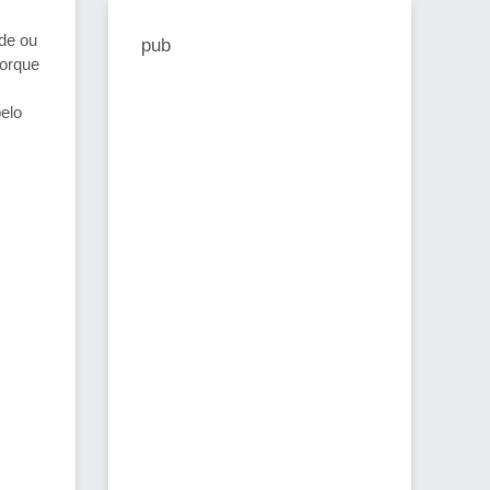
ade ou
pub
porque
elo