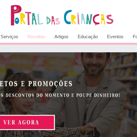
Serviços
Receitas
Artigos
Educação
Eventos
F