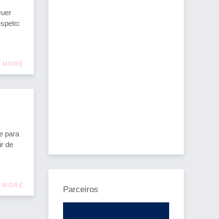
Quer
speto:
 MORE
e para
ir de
 MORE
Parceiros