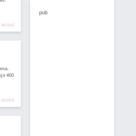
pub
 MORE
esa.
iço 400
 MORE