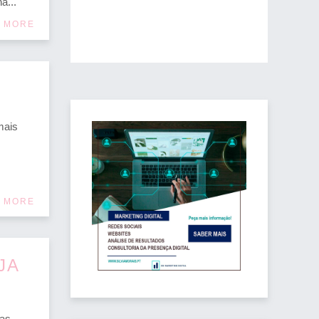
a...
 MORE
mais
 MORE
JA
as.