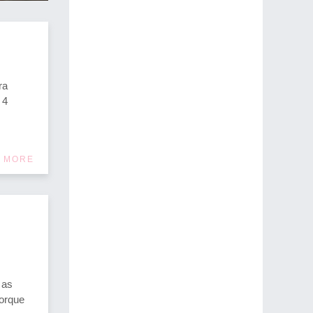
ra
 4
 MORE
 as
orque