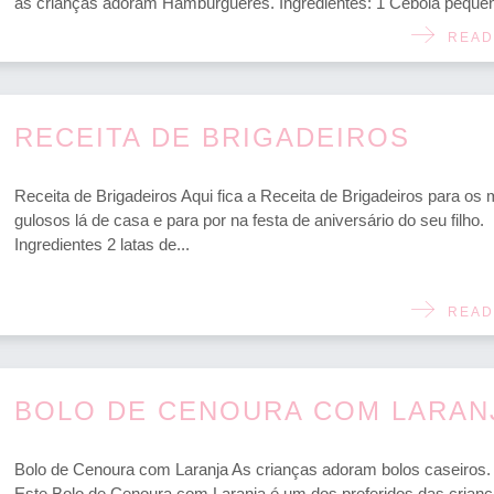
as crianças adoram Hambúrgueres. Ingredientes: 1 Cebola pequen
READ
RECEITA DE BRIGADEIROS
Receita de Brigadeiros Aqui fica a Receita de Brigadeiros para os 
gulosos lá de casa e para por na festa de aniversário do seu filho.
Ingredientes 2 latas de...
READ
BOLO DE CENOURA COM LARAN
Bolo de Cenoura com Laranja As crianças adoram bolos caseiros.
Este Bolo de Cenoura com Laranja é um dos preferidos das crianç