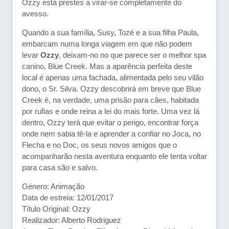
Ozzy está prestes a virar-se completamente do
avesso.
Quando a sua família, Susy, Tozé e a sua filha Paula,
embarcam numa longa viagem em que não podem
levar
Ozzy
, deixam-no no que parece ser o melhor spa
canino, Blue Creek. Mas a aparência perfeita deste
local é apenas uma fachada, alimentada pelo seu vilão
dono, o Sr. Silva. Ozzy descobrirá em breve que Blue
Creek é, na verdade, uma prisão para cães, habitada
por rufias e onde reina a lei do mais forte. Uma vez lá
dentro, Ozzy terá que evitar o perigo, encontrar força
onde nem sabia tê-la e aprender a confiar no Joca, no
Flecha e no Doc, os seus novos amigos que o
acompanharão nesta aventura enquanto ele tenta voltar
para casa são e salvo.
Género: Animação
Data de estreia: 12/01/2017
Título Original: Ozzy
Realizador: Alberto Rodriguez