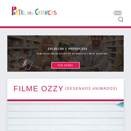
FILME OZZY
(
DESENHOS ANIMADOS
)