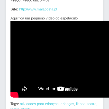
Preço:
Preço único – 6€
Site:
http://www.malaposta.pt
Aqui fica um pequeno vídeo do espetáculo
Tags:
atividades para crianças
,
crianças
,
lisboa
,
teatro
,