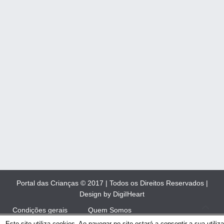
Portal das Crianças © 2017 | Todos os Direitos Reservados |
Design by DigiIHeart
Condições gerais
Quem Somos
Este site utiliza cookies. Ao navegar no site estará a consentir a sua utiliz