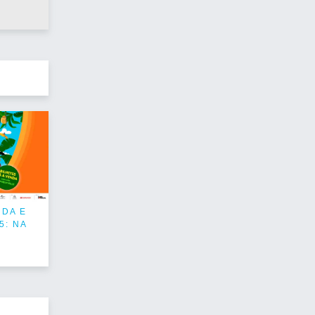
NDA E
5: NA