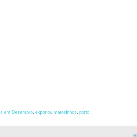
os em Dezembro
,
exponor
,
matosinhos
,
porto
N