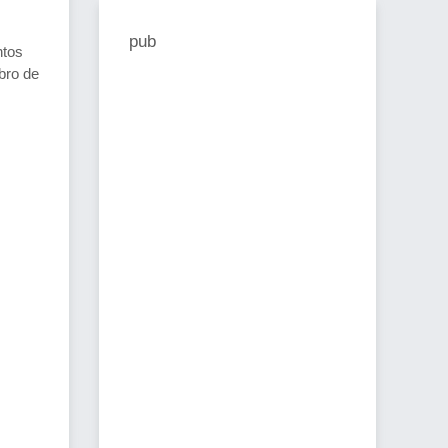
pub
ntos
bro de