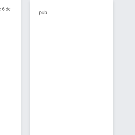
 6 de
pub