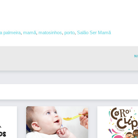
da palmeira
,
mamã
,
matosinhos
,
porto
,
Salão Ser Mamã
N