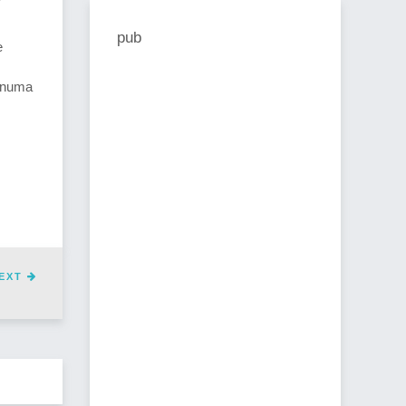
pub
e
a numa
EXT