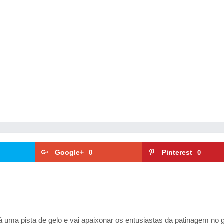
Google+
Pinterest
0
0
A
rá uma pista de gelo e vai apaixonar os entusiastas da patinagem no g