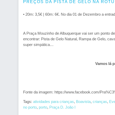
PREÇOS DA PISTA DE GELO NA ROTU
• 20m: 3,5€ | 60m: 6€. No dia 01 de Dezembro a entrada
A Praça Mouzinho de Albuquerque vai ser um ponto de
encontrar: Pista de Gelo Natural, Rampa de Gelo, cav
super simpática…
Vamos lá pa
Fonte da imagem: https://www.facebook.com/Pra%C3
Tags:
atividades para crianças
,
Boavista
,
crianças
,
Ev
no porto
,
porto
,
Praça D. João I