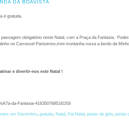
NDA DA BOAVISTA
 é gratuita.
 passagem obrigatório neste Natal, com a Praça da Fantasia. Poder
alinho no Carrossel Parisiense,mini montanha russa a bordo da Minh
tinar e divertir-nos este Natal !
%A7a-da-Fantasia-416350768518193/
entos em Dezembro
,
gratuito
,
Natal
,
Pai Natal
,
pistas de gelo
,
pistas 