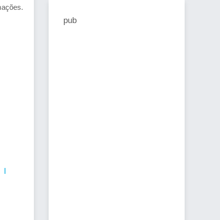
mações.
pub
 I