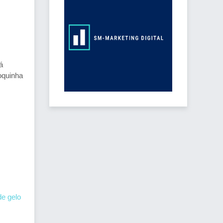
á
oquinha
de gelo