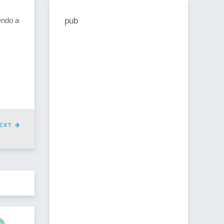
pub
endo a
EXT