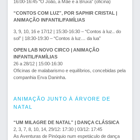
16:00-16:45 “O João, a Mãe e a Bruxa” (oficina)
“CONTOS COM LUZ”, POR SAPHIR CRISTAL |
ANIMAÇÃO INFANTIL/FAMÍLIAS
3, 9, 10, 16 e 17/12 | 15:30-16:30 – “Contos à luz.. do
sol” | 18:30-19:30 – “Contos à luz… da lua”
OPEN LAB NOVO CIRCO | ANIMAÇÃO
INFANTIL/FAMÍLIAS
26 a 28/12 | 15:00-16:30
Oficinas de malabarismo e equilíbrios, concebidas pela
companhia Erva Daninha.
ANIMAÇÃO JUNTO À ÁRVORE DE
NATAL
“UM MILAGRE DE NATAL” | DANÇA CLÁSSICA
2, 3, 7, 8, 10, 14, 29/12: 17:30 | 03/12: 17:45
As Aventuras de Pinóquio num espetáculo de dança