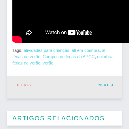
Tags:
atividades para crianças
,
atl em coimbra
,
atl
férias de verão
,
Campos de férias da APCC
,
coimbra
,
férias de verão
,
verão
PREV
NEXT
ARTIGOS RELACIONADOS